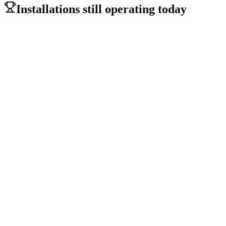
→
Installations still operating today
Relacart WDC-903 wireless
Municipality of Pichilemu