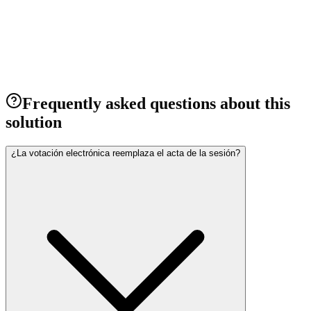
Maule Region, Chile
Wireless solution combinable across three systems, with Dante and
long-life batteries.
View project
→
Frequently asked questions about this
solution
¿La votación electrónica reemplaza el acta de la sesión?