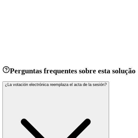
Região do Maule, Chile
Solução sem fio combinável em 3 sistemas, com Dante e baterias de
longa duração.
Ver projeto
→
Perguntas frequentes sobre esta solução
¿La votación electrónica reemplaza el acta de la sesión?