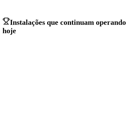
→
Instalações que continuam operando
hoje
Relacart WDC-903 sem fio
Município de Pichilemu