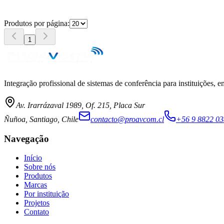
→
Produtos por página:
1
Integração profissional de sistemas de conferência para instituições, 
Av. Irarrázaval 1989, Of. 215, Placa Sur
Ñuñoa, Santiago, Chile
contacto@proavcom.cl
+56 9 8822 0
Navegação
Início
Sobre nós
Produtos
Marcas
Por instituição
Projetos
Contato