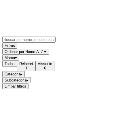
Filtros
Ordenar por:
Nome A–Z
▼
Marca
▾
Todos
Relacart
Vissonic
1
6
Categoria
▸
Subcategoria
▸
Limpar filtros