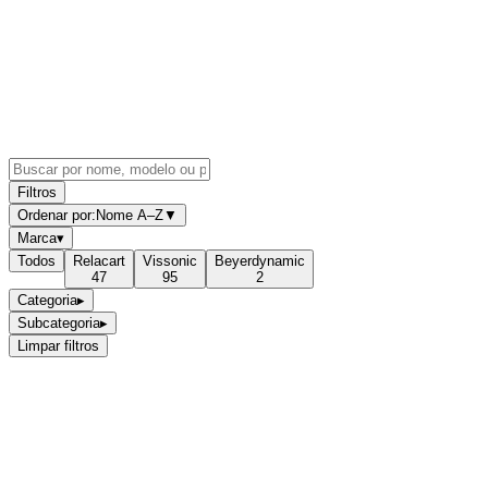
Filtros
Ordenar por:
Nome A–Z
▼
Marca
▾
Todos
Relacart
Vissonic
Beyerdynamic
47
95
2
Categoria
▸
Subcategoria
▸
Limpar filtros