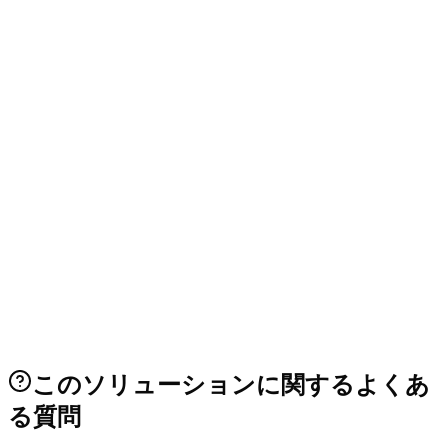
チリ、マウレ州
Danteと長寿命バッテリーを備え、3システムに組み合わせ可
能なワイヤレスソリューション。
事例を見る
→
このソリューションに関するよくあ
る質問