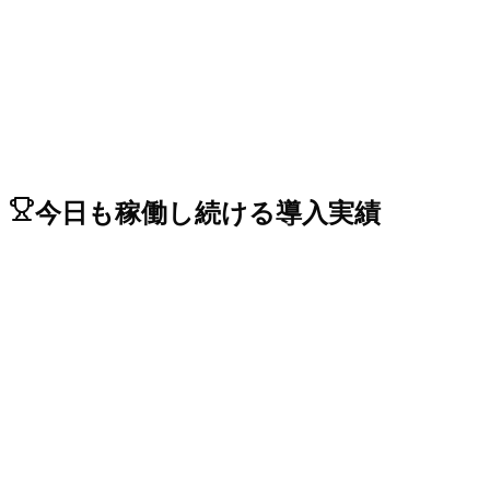
→
今日も稼働し続ける導入実績
Relacart WDC-903 ワイヤレス
ピチレム市役所