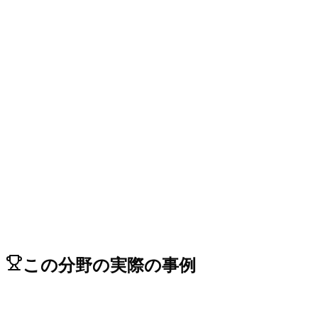
→
→
→
この分野の実際の事例
Relacart WDC-903 ワイヤレス