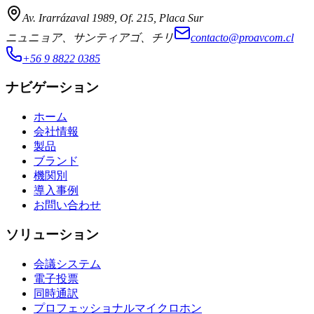
Av. Irarrázaval 1989, Of. 215, Placa Sur
ニュニョア、サンティアゴ、チリ
contacto@proavcom.cl
+56 9 8822 0385
ナビゲーション
ホーム
会社情報
製品
ブランド
機関別
導入事例
お問い合わせ
ソリューション
会議システム
電子投票
同時通訳
プロフェッショナルマイクロホン