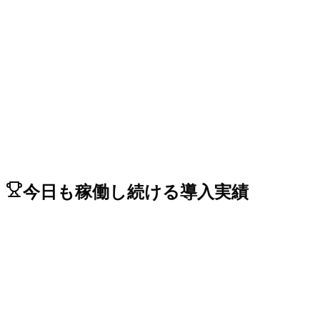
→
→
今日も稼働し続ける導入実績
Relacart CS-302 有線
下院議会