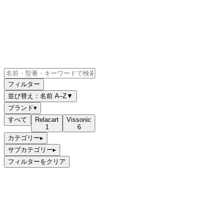
フィルター
並び替え：
名前 A–Z
▼
ブランド
▾
すべて
Relacart
Vissonic
1
6
カテゴリー
▸
サブカテゴリー
▸
フィルターをクリア