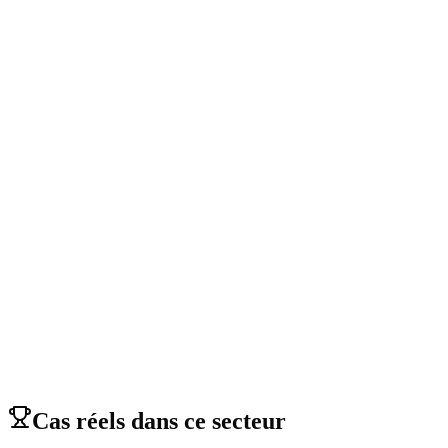
→
→
→
Cas réels dans ce secteur