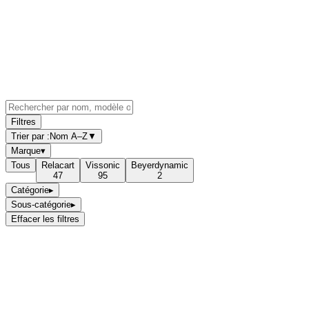
Filtres
Trier par :
Nom A–Z
▼
Marque
▾
Tous
Relacart
Vissonic
Beyerdynamic
47
95
2
Catégorie
▸
Sous-catégorie
▸
Effacer les filtres