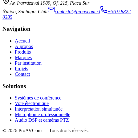
Av. Irarrázaval 1989, Of. 215, Placa Sur
Ñuñoa, Santiago, Chili
contacto@proavcom.cl
+56 9 8822
0385
Navigation
Accueil
À propos
Produits
Marques
Par institution
Projets
Contact
Solutions
Systèmes de conférence
Vote électronique
Interprétation simultanée
Microphonie professionnelle
Audio DSP et caméras PTZ
©
2026
ProAVCom —
Tous droits réservés.