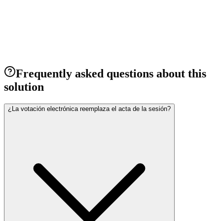
Maule Region, Chile
Wireless solution combinable across three systems, with Dante and
long-life batteries.
View project
→
Frequently asked questions about this
solution
¿La votación electrónica reemplaza el acta de la sesión?