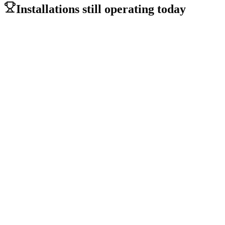
→
Installations still operating today
Relacart WDC-903 wireless
Municipality of Pichilemu